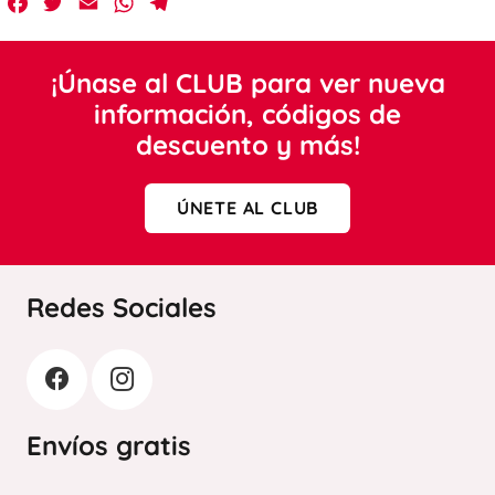
Facebook
Twitter
Email
WhatsApp
Telegram
¡Únase al CLUB para ver nueva
información, códigos de
descuento y más!
ÚNETE AL CLUB
Redes Sociales
Envíos gratis